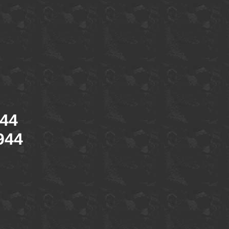
944
944